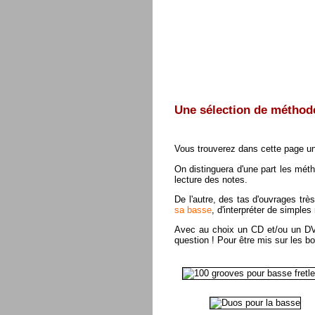
Une sélection de méthode
Vous trouverez dans cette page un
On distinguera d'une part les mét
lecture des notes.
De l'autre, des tas d'ouvrages très
sa basse
, d'interpréter de simple
Avec au choix un CD et/ou un DVD
question ! Pour être mis sur les bon