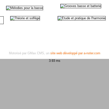
Motorisé par GMax CMS, un
site web développé par a-noter.com
3.93 ms