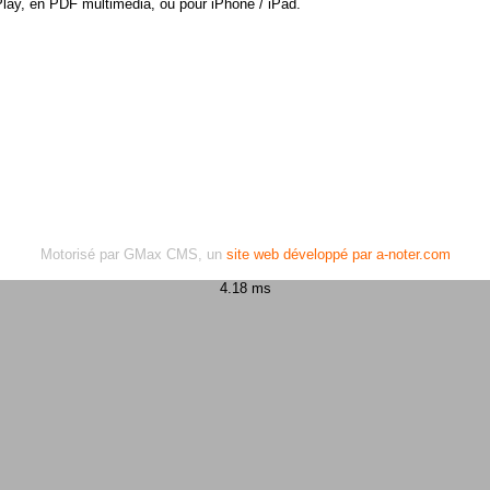
Play, en PDF multimédia, ou pour iPhone / iPad.
Motorisé par GMax CMS, un
site web développé par a-noter.com
4.18 ms