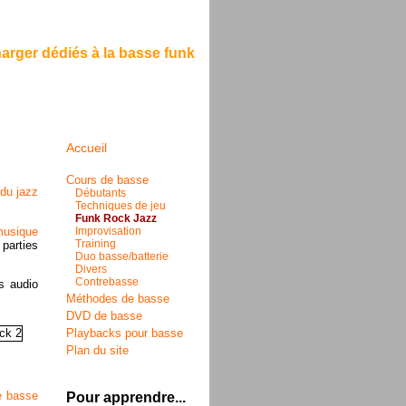
harger dédiés à la basse funk
Accueil
Cours de basse
 du jazz
Débutants
Techniques de jeu
Funk Rock Jazz
musique
Improvisation
Training
 parties
Duo basse/batterie
Divers
Contrebasse
s audio
Méthodes de basse
DVD de basse
Playbacks pour basse
Plan du site
e basse
Pour apprendre...